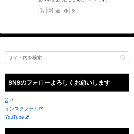
SNSのフォローよろしくお願いします。
X
インスタグラム
YouTube