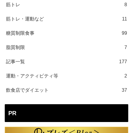
筋トレ
8
筋トレ・運動など
11
糖質制限食事
99
脂質制限
7
記事一覧
177
運動・アクティビティ等
2
飲食店でダイエット
37
PR