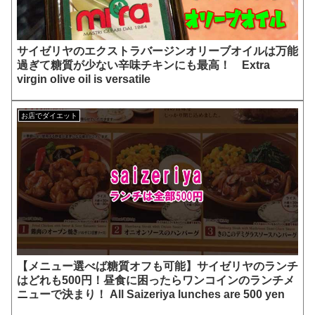
サイゼリヤのエクストラバージンオリーブオイルは万能
過ぎて糖質が少ない辛味チキンにも最高！ Extra
virgin olive oil is versatile
お店でダイエット
【メニュー選べば糖質オフも可能】サイゼリヤのランチ
はどれも500円！昼食に困ったらワンコインのランチメ
ニューで決まり！ All Saizeriya lunches are 500 yen