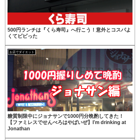
500円ランチは『くら寿司』へ行こう！意外とコスパよ
くてビビった
お店でダイエット
糖質制限中にジョナサンで1000円分晩酌してきた！
【ファミレスでせんべろはやばいぜ】I’m drinking at
Jonathan