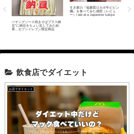
すき家の『低糖質ロカボ牛ビビン
も
麺』を食べてみた感想（レビュ
イン
ー）I ate at a Japanese sukiya
l
【
ペヤングソース焼きそばプラス納
オ
豆”に納豆をちょい足してみた結
も
果…セブンイレブン限定商品
飲食店でダイエット
お店でダイエット