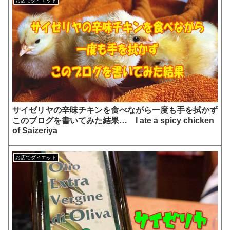
お店でダイエット
サイゼリヤの辛味チキンを食べながら一度も手を拭かず
このブログを書いてみた結果… I ate a spicy chicken
of Saizeriya
お店でダイエット