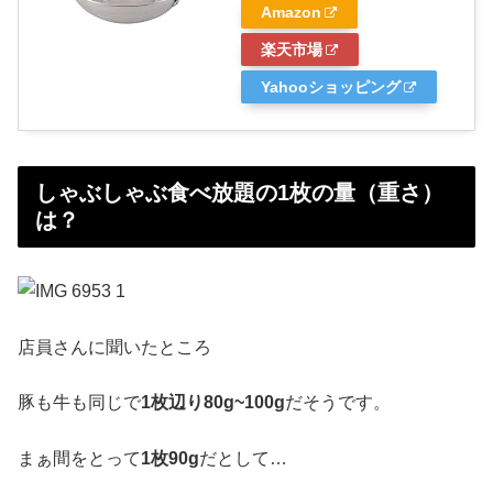
Amazon
楽天市場
Yahooショッピング
しゃぶしゃぶ食べ放題の1枚の量（重さ）
は？
店員さんに聞いたところ
豚も牛も同じで
1枚辺り80g~100g
だそうです。
まぁ間をとって
1枚90g
だとして…