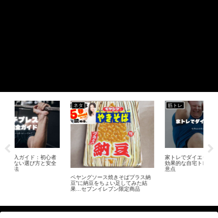
ネタ
筋トレ
サ
者
家トレでダイエットを痩せたい！
オ
全
効果的な自宅トレーニング法と注
グ 
意点
効
ペヤングソース焼きそばプラス納
豆”に納豆をちょい足してみた結
果…セブンイレブン限定商品