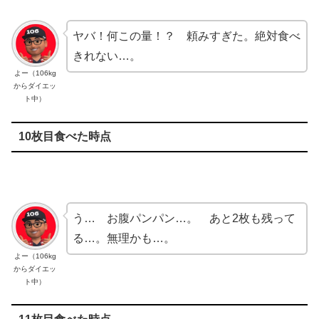
ヤバ！何この量！？ 頼みすぎた。絶対食べ
きれない…。
よー（106kg
からダイエッ
ト中）
10枚目食べた時点
う… お腹パンパン…。 あと2枚も残って
る…。無理かも…。
よー（106kg
からダイエッ
ト中）