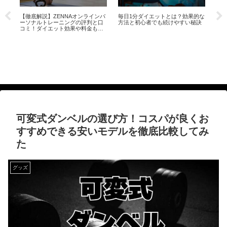
【
業時
【徹底解説】ZENNAオンラインパ
毎日1分ダイエットとは？効果的な
立
ーソナルトレーニングの評判と口
方法と初心者でも続けやすい秘訣
べ
コミ！ダイエット効果や料金もチ
類
ェック
可変式ダンベルの選び方！コスパが良くお
すすめできる安いモデルを徹底比較してみ
た
グッズ