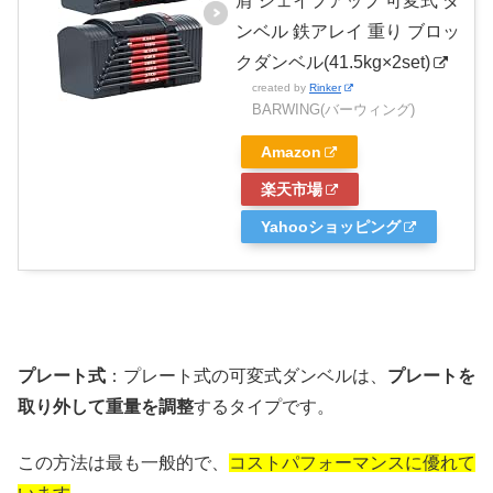
肩 シェイプアップ 可変式 ダ
ンベル 鉄アレイ 重り ブロッ
クダンベル(41.5kg×2set)
created by
Rinker
BARWING(バーウィング)
Amazon
楽天市場
Yahooショッピング
プレート式
：プレート式の可変式ダンベルは、
プレートを
取り外して重量を調整
するタイプです。
この方法は最も一般的で、
コストパフォーマンスに優れて