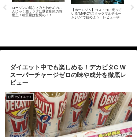
ー
ローソンの鶏ささみとわかめのこ
【ホームジム】コストコに売って
『2
べ
んにゃく麺サラダは糖質制限の救
いる”MARCYスタックマルチホー
の
世主！糖質量は驚愕の！！
ムジム”で始めよう！レビューや解
人
説など徹底ガイド
ダイエット中でも楽しめる！デカビタC W
スーパーチャージゼロの味や成分を徹底レ
ビュー
お店でダイエット