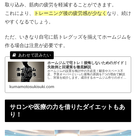
取り込み、筋肉の疲労を軽減することができます。
これにより、
トレーニング後の疲労感が少なく
なり、続け
やすくなるでしょう。
ただ、いきなり自宅に筋トレグッズを揃えてホームジムを
作る場合は注意が必要です。
ホームジムで宅トレ！後悔しないためのガイド｜
失敗例と回避策を徹底解説
ホームジムの設置を検討中の方必見！騒音やスペース不
足、予算オーバーといった後悔の原因を7つの理由で解説
し、対策を紹介します。成功するホームジム作りのポイン
トを押さえ、失敗を回避する方法を詳しく説明します。初
心者でも安心してホームジムを始められるようサポートし
kumamotosukisuki.com
ます。
サロンや医療の力を借りたダイエットもあ
り！