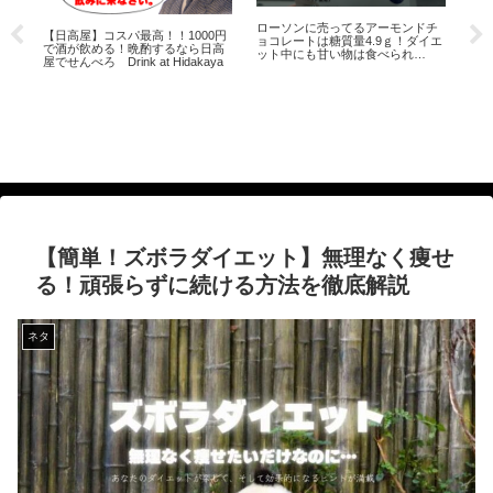
てるアーモンドチ
糖質制限ダイエット中の晩酌はフ
糖質制限とは？効果・食べ
質量4.9ｇ！ダイエ
ァミレスのガストでせんべろし
もの悪いもの・筋トレは必
物は食べられ
ろ！ファミレス飲みのススメ
の？
colate sold to
【簡単！ズボラダイエット】無理なく痩せ
る！頑張らずに続ける方法を徹底解説
ネタ