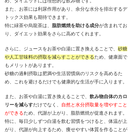
め、ダイエットには理想的な飲み物です。
また、お茶には利尿作用があり、余分な水分を排出するデ
トックス効果も期待できます。
特に緑茶や烏龍茶は、
脂肪燃焼を助ける成分
が含まれてお
り、ダイエット効果をさらに高めてくれます。
さらに、ジュースをお茶や白湯に置き換えることで、
砂糖
や人工甘味料の摂取を減らすことができる
ため、健康面で
もメリットがあります。
砂糖の過剰摂取は肥満や生活習慣病のリスクを高めるた
め、これを避けるだけでも健康的な生活が手に入ります。
また、お茶や白湯に置き換えることで、
飲み物自体のカロ
リーを減らす
だけでなく、
自然と水分摂取量を増やすこと
ができる
ため、代謝が上がり、脂肪燃焼が促進されます。
特に、毎日少しずつ白湯を飲む習慣をつけると、体温が上
がり、代謝が向上するため、痩せやすい体質を作ることが