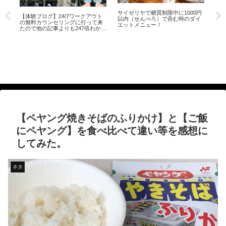
0円
すき家の『低糖質ロカボ牛ビビン
【災害時の袋のラーメンの食べ
イ
麺』を食べてみた感想（レビュ
方】水も火もない時に一瞬で簡単
ー）I ate at a Japanese sukiya
に食べる方法。※非常食として備
えとこうね How to eat ramen in a
富
bag during a disaster
し
に
Meta
【ペヤング焼きそばのふりかけ】と【ご飯
にペヤング】を食べ比べて違い等を感想に
してみた。
ネタ