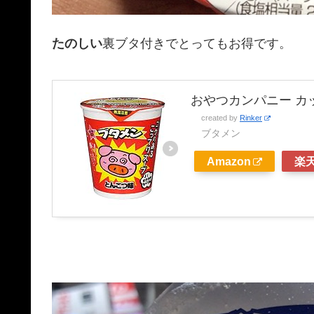
たのしい
裏ブタ付きでとってもお得です。
おやつカンパニー カッ
created by
Rinker
ブタメン
Amazon
楽