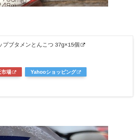
プブタメンとんこつ 37g×15個
天市場
Yahooショッピング