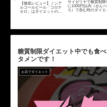
サイゼリヤで糖質制限
【徹底レビュー】ノンア
に1000円以内（せんべ
ルコールビール「コロナ
ろ）で呑む時のダイエ
ブンイレ
セロ」はダイエットの味
トメニュー！
ールスロ
方？カロリー・糖質・
いになる
味・価格・飲み方まで解
 up with
説【コストコ/Amazon】
ied
eslaw
糖質制限ダイエット中でも食
タメンです！
お店でダイエット