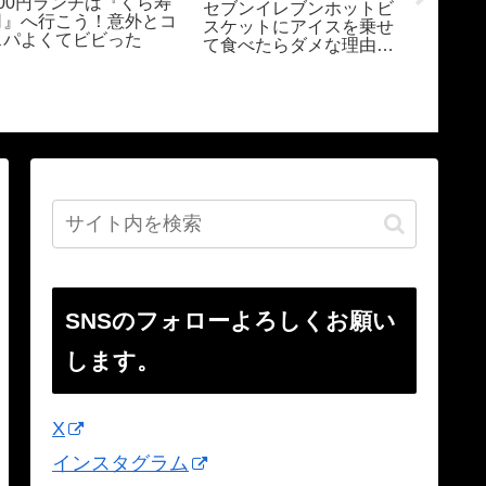
500円ランチは『くら寿
セブンイレブンホットビ
ゆで太
司』へ行こう！意外とコ
スケットにアイスを乗せ
を食べ
スパよくてビビった
て食べたらダメな理由。
ットの
セブンプレミアムの商品
の使い
は最高 Why not eat ice
で決ま
cream on biscuits
Breakfas
SNSのフォローよろしくお願い
します。
X
インスタグラム