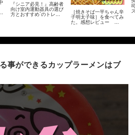
中
『シニア必見！』高齢者
向け室内運動器具の選び
［焼きそば一平ちゃん辛
ッ
方とおすすめ`のトレー
子明太子味］を食べてみ
ニンググッズ
た。感想レビュー
Impressions of eating
Japanese yakisoba
べる事ができるカップラーメンはブ