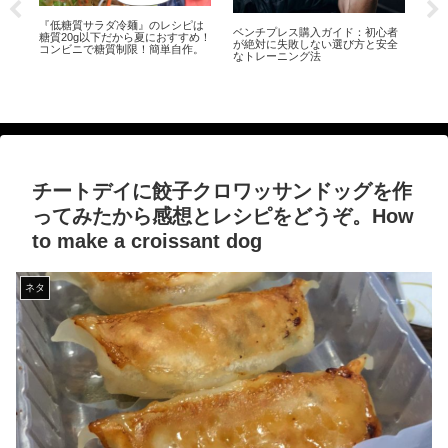
スタバで華麗にドライブスルーし
ゆ
心者
てみた。スターバックスのドライ
き
安全
ブスルーの方法。How to drive
と
through Starbucks
決ま
【500円ランチ】お昼ご飯に久兵衛
for
屋へ行ってきたらこれで500円レベ
ルなの？って驚いた。Lunch for
500 yen
チートデイに餃子クロワッサンドッグを作
ってみたから感想とレシピをどうぞ。How
to make a croissant dog
ネタ