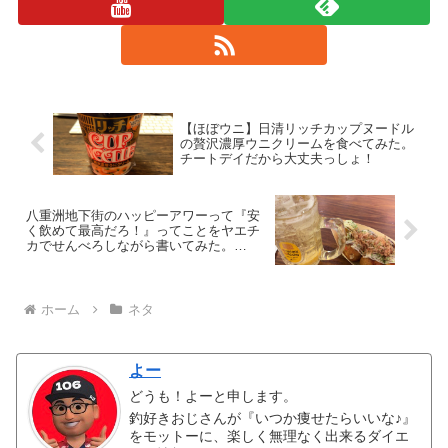
【ほぼウニ】日清リッチカップヌードル
の贅沢濃厚ウニクリームを食べてみた。
チートデイだから大丈夫っしょ！
八重洲地下街のハッピーアワーって『安
く飲めて最高だろ！』ってことをヤエチ
カでせんべろしながら書いてみた。
Yaesu Underground Shopping Center
Articles
ホーム
ネタ
よー
どうも！よーと申します。
釣好きおじさんが『いつか痩せたらいいな♪』
をモットーに、楽しく無理なく出来るダイエ