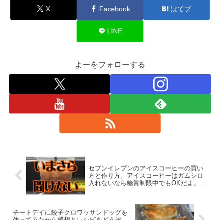
X
Facebook
はてブ
LINE
よーをフォローする
セブンイレブンのアイスコーヒーの買い
方と作り方。アイスコーヒーはガムシロ
入れないなら糖質制限中でもOKだよ。
How to buy and make 7-Eleven iced
coffee
チートデイに餃子クロワッサンドッグを
作ってみたから感想とレシピをどうぞ。