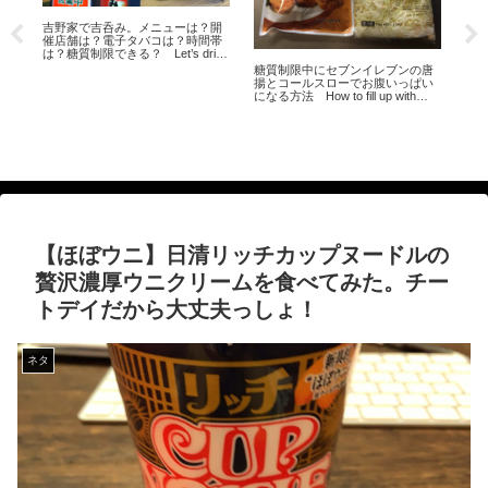
吉野家で吉呑み。メニューは？開
塩
簡
催店舗は？電子タバコは？時間帯
も
レ
は？糖質制限できる？ Let’s drink
最適
at the Yoshinoya
糖質制限中にセブンイレブンの唐
揚とコールスローでお腹いっぱい
になる方法 How to fill up with
Seven-Eleven fried chicken and
coleslaw
【ほぼウニ】日清リッチカップヌードルの
贅沢濃厚ウニクリームを食べてみた。チー
トデイだから大丈夫っしょ！
ネタ