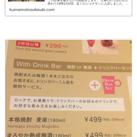
この記事を書きながら晩酌をします。 仕事の打ち合わせが
終わり18時10分頃、近くのジョナサンに入店しました。
ジョナサンで晩酌できそうなメニューはコチラです↓ もち
kumamotosukisuki.com
ろんスマホからPCに画像を取り込みながら書いておりま
す。 この1000円握りしめて晩酌シリーズとしては若干高
めに感じる料金設定。 過去にサイゼリヤの時や日高屋に比
べるとちょっと高いですね。