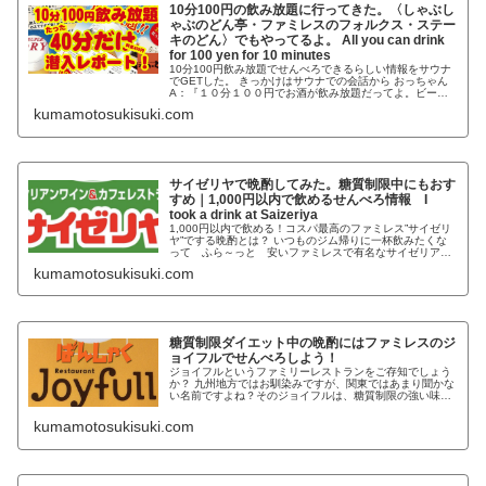
10分100円の飲み放題に行ってきた。〈しゃぶし
ゃぶのどん亭・ファミレスのフォルクス・ステー
キのどん〉でもやってるよ。 All you can drink
for 100 yen for 10 minutes
10分100円飲み放題でせんべろできるらしい情報をサウナ
でGETした。 きっかけはサウナでの会話から おっちゃん
A：『１０分１００円でお酒が飲み放題だってよ。ビール
も日本酒もワインも焼酎も。』 おっちゃんB：『ホント
kumamotosukisuki.com
に？ １０分で１００円なら１０分しかいなくてもいい
の？』 おっちゃんC：『１０分で帰る人なんていないよ～
（笑）』 おっちゃんA：『でも１０分で１００円なら1時
間でも600円だろ？サウナ出たら行こうか？』 おっちゃん
たち：『いいね～ ガハハハ（笑）』 いつも通っているス
ポーツジムでおっちゃんたちがこのように話してるのを聞
サイゼリヤで晩酌してみた。糖質制限中にもおす
きました。 僕は耳を疑いましたがニヤニヤしながらサウナ
すめ｜1,000円以内で飲めるせんべろ情報 I
から出てすぐにググりました。 そうしたらあるじゃない
か、本当だったんです↓
took a drink at Saizeriya
1,000円以内で飲める！コスパ最高のファミレス”サイゼリ
ヤ”でする晩酌とは？ いつものジム帰りに一杯飲みたくな
って ふら～っと 安いファミレスで有名なサイゼリアに
入りました。サイゼリヤは、コスパも良く糖質が少ない料
kumamotosukisuki.com
理が多いことは知っていたのですが今回が初晩酌となりま
す。 サイゼリヤで注文した物 赤ワインデカンタ
200ml×2 200円×2で400円
糖質制限ダイエット中の晩酌にはファミレスのジ
ョイフルでせんべろしよう！
ジョイフルというファミリーレストランをご存知でしょう
か？ 九州地方ではお馴染みですが、関東ではあまり聞かな
い名前ですよね？そのジョイフルは、糖質制限の強い味方
なんです。 この記事では、糖質制限ダイエット中のジョイ
フル晩酌のオススメメニューをご紹介します。糖質制限ダ
kumamotosukisuki.com
イエット中のジョイフル晩酌のオススメメニューはこれ
だ！ 最初にお見せしちゃいます。これです！この組み合わ
せが僕的には最強だと思っています。