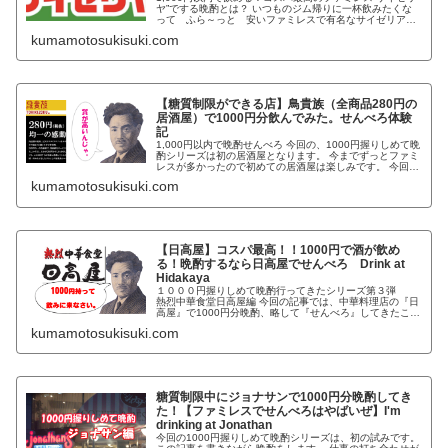
ヤ”でする晩酌とは？ いつものジム帰りに一杯飲みたくな
って ふら～っと 安いファミレスで有名なサイゼリアに
入りました。サイゼリヤは、コスパも良く糖質が少ない料
kumamotosukisuki.com
理が多いことは知っていたのですが今回が初晩酌となりま
す。 サイゼリヤで注文した物 赤ワインデカンタ
200ml×2 200円×2で400円
【糖質制限ができる店】鳥貴族（全商品280円の
居酒屋）で1000円分飲んでみた。せんべろ体験
記
1,000円以内で晩酌せんべろ 今回の、1000円握りしめて晩
酌シリーズは初の居酒屋となります。 今までずっとファミ
レスが多かったので初めての居酒屋は楽しみです。 今回
の、鳥貴族はブログ友達略してブロ友のアツシさんからの
kumamotosukisuki.com
情報で行くことになりました。 アツシさんのブログ［グリ
とシロWEB広告社］ アツシさんはご近所だそうでフェイ
スブックで連絡を取り合い、一緒に行く流れとなりまし
た。
【日高屋】コスパ最高！！1000円で酒が飲め
る！晩酌するなら日高屋でせんべろ Drink at
Hidakaya
１０００円握りしめて晩酌行ってきたシリーズ第３弾
熱烈中華食堂日高屋編 今回の記事では、中華料理店の『日
高屋』で1000円分晩酌、略して『せんべろ』してきたこと
をお伝えします。 日高屋とは？ １０００円握りしめて晩
kumamotosukisuki.com
酌シリーズは一番気合の入る取材（飲みたいだけ）になり
ます。 今回は１０００円シリーズ第三弾ということで『熱
烈中華食堂日高屋』に行ってきました。 知ってまし
た？？？ 熱列中華食堂日高屋 ”熱烈”が付くんですって、店
名に。 ふつーに日高屋って思ってませんでした？ 回転寿
司の『くら寿司』に実は”無添”が付くくらい知りませんで
糖質制限中にジョナサンで1000円分晩酌してき
したよね？？？ 『無添くら寿司』だそうな。
た！【ファミレスでせんべろはやばいぜ】I'm
drinking at Jonathan
今回の1000円握りしめて晩酌シリーズは、初の試みです。