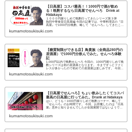
【日高屋】コスパ最高！！1000円で酒が飲め
る！晩酌するなら日高屋でせんべろ Drink at
Hidakaya
１０００円握りしめて晩酌行ってきたシリーズ第３弾
熱烈中華食堂日高屋編 今回の記事では、中華料理店の『日
高屋』で1000円分晩酌、略して『せんべろ』してきたこと
をお伝えします。 日高屋とは？ １０００円握りしめて晩
kumamotosukisuki.com
酌シリーズは一番気合の入る取材（飲みたいだけ）になり
ます。 今回は１０００円シリーズ第三弾ということで『熱
烈中華食堂日高屋』に行ってきました。 知ってまし
た？？？ 熱列中華食堂日高屋 ”熱烈”が付くんですって、店
名に。 ふつーに日高屋って思ってませんでした？ 回転寿
司の『くら寿司』に実は”無添”が付くくらい知りませんで
【糖質制限ができる店】鳥貴族（全商品280円の
したよね？？？ 『無添くら寿司』だそうな。
居酒屋）で1000円分飲んでみた。せんべろ体験
記
1,000円以内で晩酌せんべろ 今回の、1000円握りしめて晩
酌シリーズは初の居酒屋となります。 今までずっとファミ
レスが多かったので初めての居酒屋は楽しみです。 今回
の、鳥貴族はブログ友達略してブロ友のアツシさんからの
kumamotosukisuki.com
情報で行くことになりました。 アツシさんのブログ［グリ
とシロWEB広告社］ アツシさんはご近所だそうでフェイ
スブックで連絡を取り合い、一緒に行く流れとなりまし
た。
【日高屋でせんべろ】ちょい飲みしたくてコスパ
最高の日高屋に行ってみた。Drank at hidakaya
はい、どうも！1000円握りしめて晩酌コーナー、略して
『せんべろ』のお時間です。 今回、お邪魔したのは『日高
屋』意外と知りませんでしたが全国展開ではないようです
ね。 簡単に言うと、ファミレスの中華版的な感じ。王将ま
では本格的ではないけど。安くて美味しい中華やさんで
kumamotosukisuki.com
す。関東ではよく見ますよ。 実は、この『せんべろ』で日
高屋さんは二回目の登場となります。 一回目はコチラ↓
1,000円握りしめて晩酌 コスパ最高の中華食堂【日高
屋】に行ってみた。 さて、今回はどのようなメニューにな
るでしょうか？