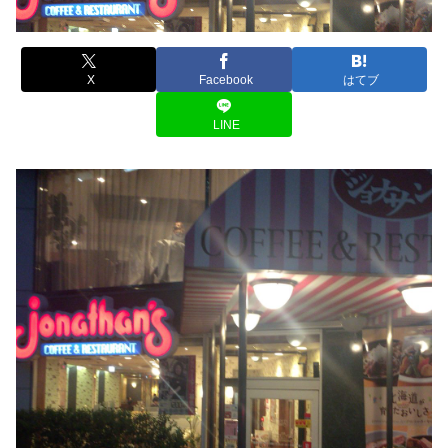
X
Facebook
はてブ
LINE