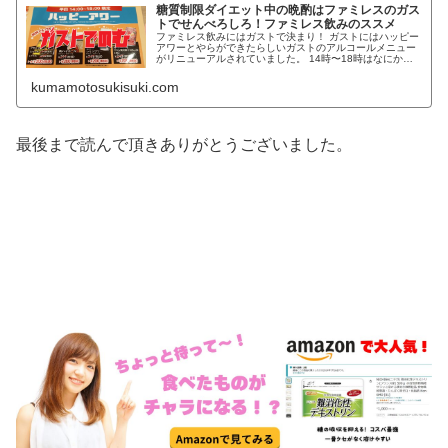
糖質制限ダイエット中の晩酌はファミレスのガス
トでせんべろしろ！ファミレス飲みのススメ
ファミレス飲みにはガストで決まり！ ガストにはハッピー
アワーとやらができたらしいガストのアルコールメニュー
がリニューアルされていました。 14時〜18時はなにかと
オトクなようです。 18時以降もトク飲みセットとかあって
結構いい感じですね。 今回ガストで選んだ商品アルコール
kumamotosukisuki.com
メニューから… 生搾りレモンサワー249円（税抜き） お
およそ糖質4gと計算 ミニサラダコーナーからは…
最後まで読んで頂きありがとうございました。