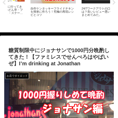
き
自作ケンタッキーフライドチキン
24/7ワークアウトの口コミと評判
フ
を簡単に作ろう！究極の再現レシ
は？良いレビュー悪いレビューも
キ
ピとコツ
まとめてみた。
ou
富
し
に
Meta
糖質制限中にジョナサンで1000円分晩酌し
てきた！【ファミレスでせんべろはやばい
ぜ】I’m drinking at Jonathan
お店でダイエット