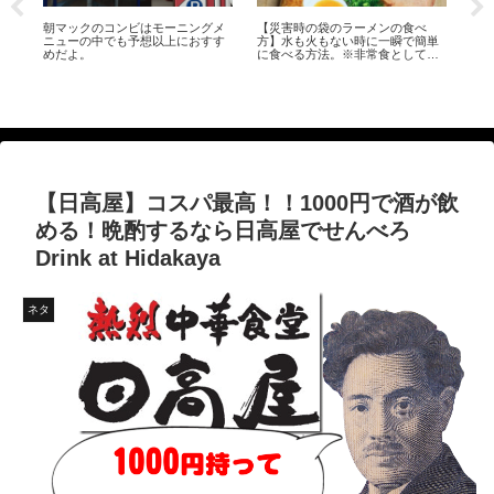
セブンイレブンのアイスコーヒー
糖
単
の量は？大と小はどっちがお得な
サ
備
のか比較してみた
【ラピュタパン】オーブントース
n a
ターだけで作る目玉焼きトースト
の作り方 糖質量28g前後 How
to make fried egg toast
【日高屋】コスパ最高！！1000円で酒が飲
める！晩酌するなら日高屋でせんべろ
Drink at Hidakaya
ネタ