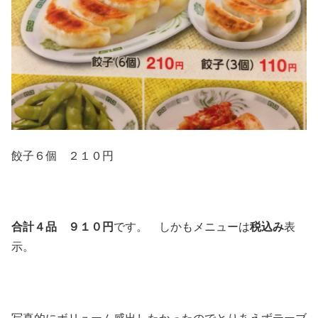
餃子６個 ２１０円
合計４品 ９１０円
です。 しかもメニューは
税込み
表
示。