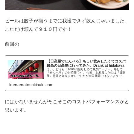
ビールは餃子が揃うまでに我慢できず飲んじゃいました。
これだけ頼んで９１０円です！
前回の
【日高屋でせんべろ】ちょい飲みしたくてコスパ
最高の日高屋に行ってみた。Drank at hidakaya
はい、どうも！1000円握りしめて晩酌コーナー、略して
『せんべろ』のお時間です。 今回、お邪魔したのは『日高
屋』意外と知りませんでしたが全国展開ではないようです
ね。 簡単に言うと、ファミレスの中華版的な感じ。王将ま
では本格的ではないけど。安くて美味しい中華やさんで
kumamotosukisuki.com
す。関東ではよく見ますよ。 実は、この『せんべろ』で日
高屋さんは二回目の登場となります。 一回目はコチラ↓
1,000円握りしめて晩酌 コスパ最高の中華食堂【日高
屋】に行ってみた。 さて、今回はどのようなメニューにな
るでしょうか？
にはかないませんがそこそこのコストパフォーマンスかと
思います。