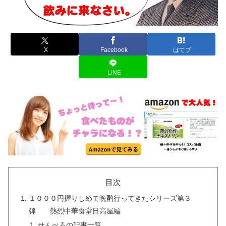
X
Facebook
はてブ
LINE
目次
１０００円握りしめて晩酌行ってきたシリーズ第３
弾 熱烈中華食堂日高屋編
せんべろの記事一覧