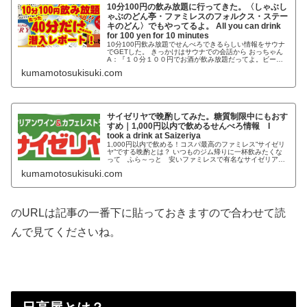
10分100円の飲み放題に行ってきた。〈しゃぶし
ゃぶのどん亭・ファミレスのフォルクス・ステー
キのどん〉でもやってるよ。 All you can drink
for 100 yen for 10 minutes
10分100円飲み放題でせんべろできるらしい情報をサウナ
でGETした。 きっかけはサウナでの会話から おっちゃん
A：『１０分１００円でお酒が飲み放題だってよ。ビール
も日本酒もワインも焼酎も。』 おっちゃんB：『ホント
kumamotosukisuki.com
に？ １０分で１００円なら１０分しかいなくてもいい
の？』 おっちゃんC：『１０分で帰る人なんていないよ～
（笑）』 おっちゃんA：『でも１０分で１００円なら1時
間でも600円だろ？サウナ出たら行こうか？』 おっちゃん
たち：『いいね～ ガハハハ（笑）』 いつも通っているス
ポーツジムでおっちゃんたちがこのように話してるのを聞
サイゼリヤで晩酌してみた。糖質制限中にもおす
きました。 僕は耳を疑いましたがニヤニヤしながらサウナ
すめ｜1,000円以内で飲めるせんべろ情報 I
から出てすぐにググりました。 そうしたらあるじゃない
か、本当だったんです↓
took a drink at Saizeriya
1,000円以内で飲める！コスパ最高のファミレス”サイゼリ
ヤ”でする晩酌とは？ いつものジム帰りに一杯飲みたくな
って ふら～っと 安いファミレスで有名なサイゼリアに
入りました。サイゼリヤは、コスパも良く糖質が少ない料
kumamotosukisuki.com
理が多いことは知っていたのですが今回が初晩酌となりま
す。 サイゼリヤで注文した物 赤ワインデカンタ
200ml×2 200円×2で400円
のURLは記事の一番下に貼っておきますので合わせて読
んで見てくださいね。