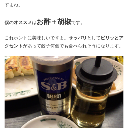
すよね。
お酢＋胡椒
僕の
オススメ
は
です。
これホントに美味しいですよ。
サッパリ
として
ピリッとア
クセント
があって餃子何個でも食べられそうになります。