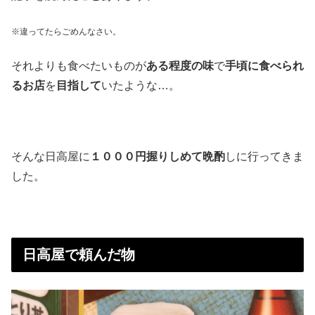
※違ってたらごめんなさい。
それよりも食べたいものが
ある程度の味
で
手頃に食べられ
るお店
を
目指して
いたような…。
そんな日高屋に
１０００円握りしめて晩酌
しに行ってきま
した。
日高屋で頼んだ物