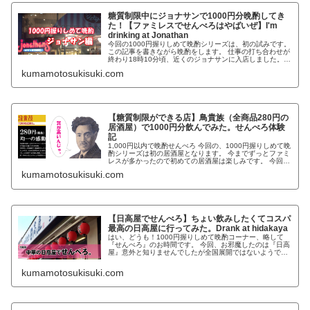
糖質制限中にジョナサンで1000円分晩酌してき
た！【ファミレスでせんべろはやばいぜ】I'm
drinking at Jonathan
今回の1000円握りしめて晩酌シリーズは、初の試みです。
この記事を書きながら晩酌をします。 仕事の打ち合わせが
終わり18時10分頃、近くのジョナサンに入店しました。
ジョナサンで晩酌できそうなメニューはコチラです↓ もち
kumamotosukisuki.com
ろんスマホからPCに画像を取り込みながら書いておりま
す。 この1000円握りしめて晩酌シリーズとしては若干高
めに感じる料金設定。 過去にサイゼリヤの時や日高屋に比
べるとちょっと高いですね。
【糖質制限ができる店】鳥貴族（全商品280円の
居酒屋）で1000円分飲んでみた。せんべろ体験
記
1,000円以内で晩酌せんべろ 今回の、1000円握りしめて晩
酌シリーズは初の居酒屋となります。 今までずっとファミ
レスが多かったので初めての居酒屋は楽しみです。 今回
の、鳥貴族はブログ友達略してブロ友のアツシさんからの
kumamotosukisuki.com
情報で行くことになりました。 アツシさんのブログ［グリ
とシロWEB広告社］ アツシさんはご近所だそうでフェイ
スブックで連絡を取り合い、一緒に行く流れとなりまし
た。
【日高屋でせんべろ】ちょい飲みしたくてコスパ
最高の日高屋に行ってみた。Drank at hidakaya
はい、どうも！1000円握りしめて晩酌コーナー、略して
『せんべろ』のお時間です。 今回、お邪魔したのは『日高
屋』意外と知りませんでしたが全国展開ではないようです
ね。 簡単に言うと、ファミレスの中華版的な感じ。王将ま
では本格的ではないけど。安くて美味しい中華やさんで
kumamotosukisuki.com
す。関東ではよく見ますよ。 実は、この『せんべろ』で日
高屋さんは二回目の登場となります。 一回目はコチラ↓
1,000円握りしめて晩酌 コスパ最高の中華食堂【日高
屋】に行ってみた。 さて、今回はどのようなメニューにな
るでしょうか？