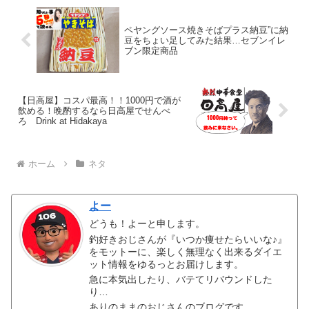
ペヤングソース焼きそばプラス納豆”に納
豆をちょい足してみた結果…セブンイレ
ブン限定商品
【日高屋】コスパ最高！！1000円で酒が
飲める！晩酌するなら日高屋でせんべ
ろ Drink at Hidakaya
ホーム
ネタ
よー
どうも！よーと申します。
釣好きおじさんが『いつか痩せたらいいな♪』
をモットーに、楽しく無理なく出来るダイエ
ット情報をゆるっとお届けします。
急に本気出したり、バテてリバウンドした
り…
ありのままのおじさんのブログです。