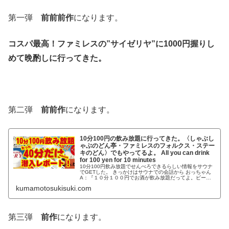
第一弾
前前前作
になります。
コスパ最高！ファミレスの”サイゼリヤ”に1000円握りし
めて晩酌しに行ってきた。
第二弾
前前作
になります。
10分100円の飲み放題に行ってきた。〈しゃぶし
ゃぶのどん亭・ファミレスのフォルクス・ステー
キのどん〉でもやってるよ。 All you can drink
for 100 yen for 10 minutes
10分100円飲み放題でせんべろできるらしい情報をサウナ
でGETした。 きっかけはサウナでの会話から おっちゃん
A：『１０分１００円でお酒が飲み放題だってよ。ビール
も日本酒もワインも焼酎も。』 おっちゃんB：『ホント
kumamotosukisuki.com
に？ １０分で１００円なら１０分しかいなくてもいい
の？』 おっちゃんC：『１０分で帰る人なんていないよ～
（笑）』 おっちゃんA：『でも１０分で１００円なら1時
間でも600円だろ？サウナ出たら行こうか？』 おっちゃん
たち：『いいね～ ガハハハ（笑）』 いつも通っているス
第三弾
前作
になります。
ポーツジムでおっちゃんたちがこのように話してるのを聞
きました。 僕は耳を疑いましたがニヤニヤしながらサウナ
から出てすぐにググりました。 そうしたらあるじゃない