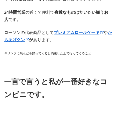
24時間営業
の近くて便利で
身近なものはだいたい揃うお
店
です。
ローソンの代表商品として
プレミアムロールケーキ
や
か
らあげクン
があります。
※リンクに飛んだら帰ってくると約束した上で行ってくること
一言で言うと私が一番好きなコ
ンビニです。