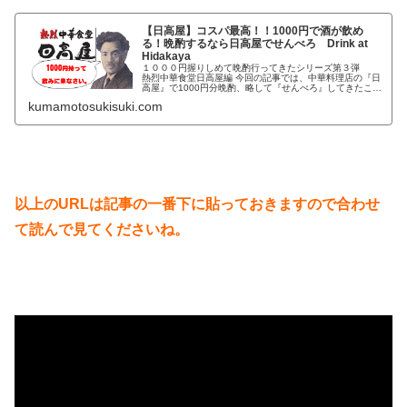
か、本当だったんです↓
【日高屋】コスパ最高！！1000円で酒が飲め
る！晩酌するなら日高屋でせんべろ Drink at
Hidakaya
１０００円握りしめて晩酌行ってきたシリーズ第３弾
熱烈中華食堂日高屋編 今回の記事では、中華料理店の『日
高屋』で1000円分晩酌、略して『せんべろ』してきたこと
をお伝えします。 日高屋とは？ １０００円握りしめて晩
kumamotosukisuki.com
酌シリーズは一番気合の入る取材（飲みたいだけ）になり
ます。 今回は１０００円シリーズ第三弾ということで『熱
烈中華食堂日高屋』に行ってきました。 知ってまし
た？？？ 熱列中華食堂日高屋 ”熱烈”が付くんですって、店
名に。 ふつーに日高屋って思ってませんでした？ 回転寿
司の『くら寿司』に実は”無添”が付くくらい知りませんで
したよね？？？ 『無添くら寿司』だそうな。
以上のURLは記事の一番下に貼っておきますので合わせ
て読んで見てくださいね。