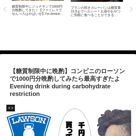
量
『カップヌードルナイスとライト
ロ
つ
とノーマルって何が違うの？』ナ
ヤバ
イスは糖質制限にも食べてよし！
る
【ラピュタパン】オーブントース
そんで糖質量1食あたり…
ターだけで作る目玉焼きトースト
の作り方 糖質量28g前後 How
to make fried egg toast
【糖質制限中に晩酌】コンビニのローソン
で1000円分晩酌してみたら最高すぎたよ
Evening drink during carbohydrate
restriction
ネタ