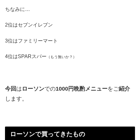
ちなみに…
2位はセブンイレブン
3位はファミリーマート
4位はSPARスパー
（もう無いか？）
今回
は
ローソン
での
1000円晩酌メニュー
をご
紹介
します。
ローソンで買ってきたもの