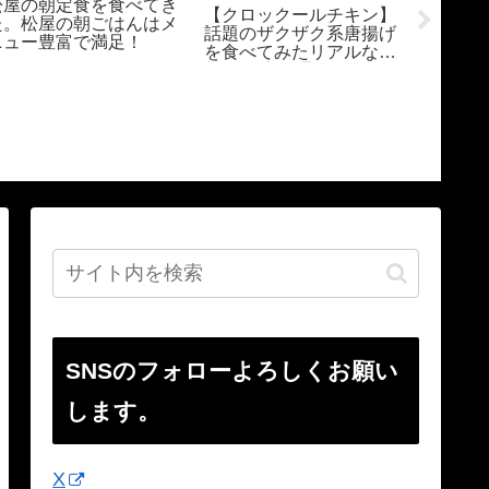
松屋の朝定食を食べてき
【クロックールチキン】
【糖質
た。松屋の朝ごはんはメ
話題のザクザク系唐揚げ
制限中
ニュー豊富で満足！
を食べてみたリアルな感
べたい
想/作り方・通販サイト
しお好
も紹介
め！小
驚愕の糖
満足！！L
okonomi
SNSのフォローよろしくお願い
します。
X