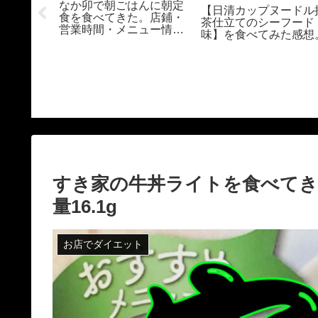
。メニュ
なか卯で朝ごはんに朝定
【日清カップヌードル
は？電子
食を食べてきた。店鋪・
茶仕立てのシーフード
帯は？糖
営業時間・メニュー情報
味】を食べてみた感想
et’s
盛りだくさん
hinoya
Breakfast with Nakau
すき家の牛丼ライトを食べてき
量16.1g
お店でダイエット