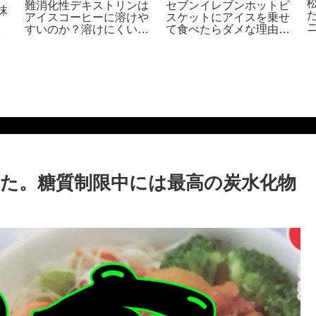
難消化性デキストリンは
セブンイレブンホットビ
抹
アイスコーヒーに溶けや
スケットにアイスを乗せ
すいのか？溶けにくいの
て食べたらダメな理由。
。
か？検証してみた。
セブンプレミアムの商品
は最高 Why not eat ice
cream on biscuits
た。糖質制限中には最高の炭水化物