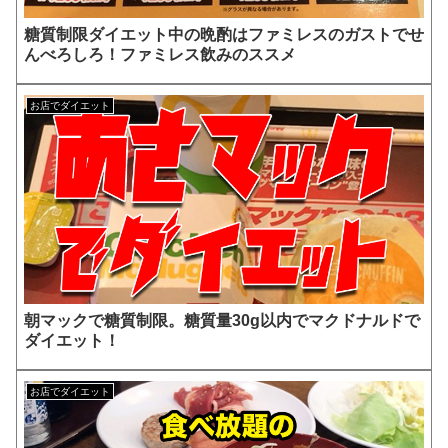
糖質制限ダイエット中の晩酌はファミレスのガストでせ
んべろしろ！ファミレス飲みのススメ
お店でダイエット
朝マックで糖質制限。糖質量30g以内でマクドナルドで
ダイエット！
お店でダイエット