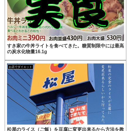
すき家の牛丼ライトを食べてきた。糖質制限中には最高
の炭水化物量16.1g
お店でダイエット
松屋のライス（ご飯）を豆腐に変更出来るから方法を教