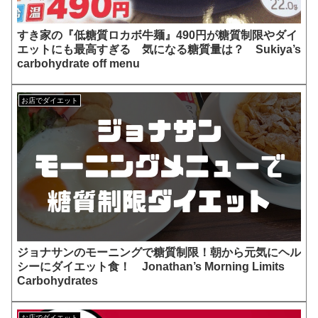
すき家の『低糖質ロカボ牛麺』490円が糖質制限やダイ
エットにも最高すぎる 気になる糖質量は？ Sukiya’s
carbohydrate off menu
お店でダイエット
ジョナサンのモーニングで糖質制限！朝から元気にヘル
シーにダイエット食！ Jonathan’s Morning Limits
Carbohydrates
お店でダイエット