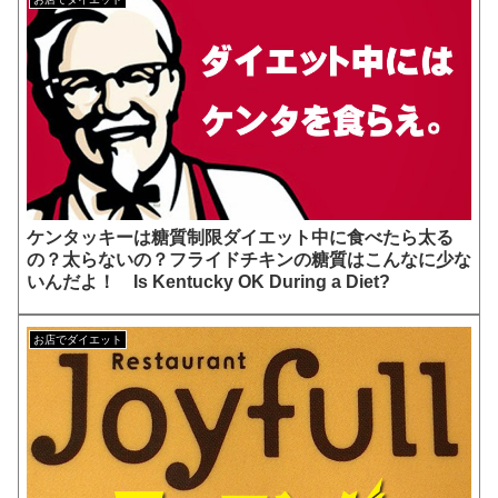
ケンタッキーは糖質制限ダイエット中に食べたら太る
の？太らないの？フライドチキンの糖質はこんなに少な
いんだよ！ Is Kentucky OK During a Diet?
お店でダイエット