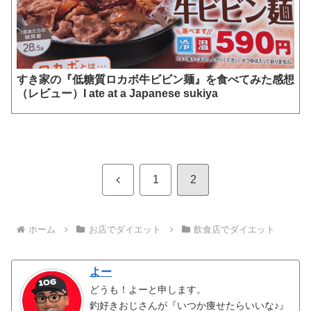
すき家の『低糖質ロカボ牛ビビン麺』を食べてみた感想
（レビュー）I ate at a Japanese sukiya
前
1
2
へ
ホーム
お店でダイエット
飲食店でダイエット
よー
どうも！よーと申します。
釣好きおじさんが『いつか痩せたらいいな♪』