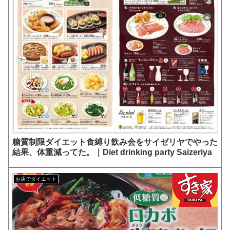
糖質制限ダイエット食縛り飲み会をサイゼリヤでやった
結果、体重減ってた。｜Diet drinking party Saizeriya
お店でダイエット