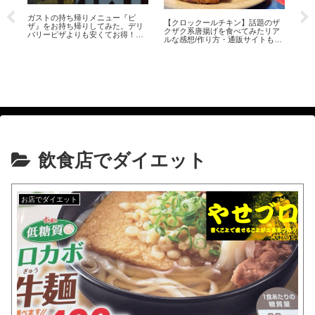
ガストの持ち帰りメニュー『ピ
10
【クロックールチキン】話題のザ
ザ』をお持ち帰りしてみた。デリ
た
クザク系唐揚げを食べてみたリア
バリーピザよりも安くてお得！パ
ァ
ルな感想/作り方・通販サイトも紹
ーティーにはコレで決まり説 ※
のど
介
非糖質制限の記事
can 
min
会
重
飲食店でダイエット
お店でダイエット