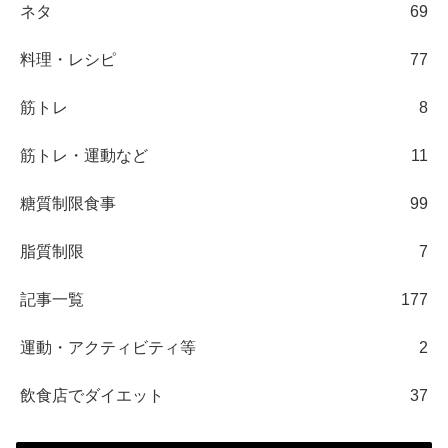
ネタ
69
料理・レシピ
77
筋トレ
8
筋トレ・運動など
11
糖質制限食事
99
脂質制限
7
記事一覧
177
運動・アクティビティ等
2
飲食店でダイエット
37