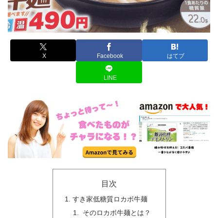
X
Facebook
はてブ
LINE
目次
すき家低糖質ロカボ牛麺
そのロカボ牛麺とは？