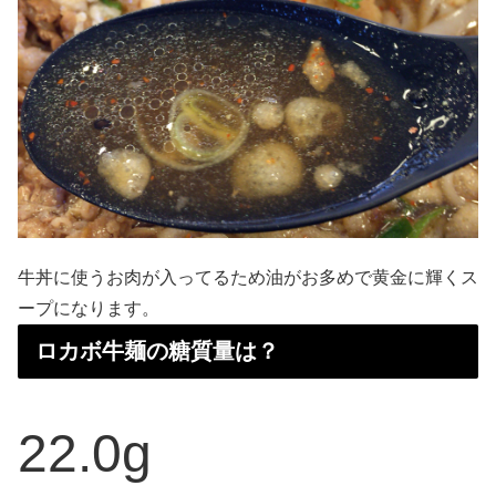
牛丼に使うお肉が入ってるため油がお多めで黄金に輝くス
ープになります。
ロカボ牛麺の糖質量は？
22.0g