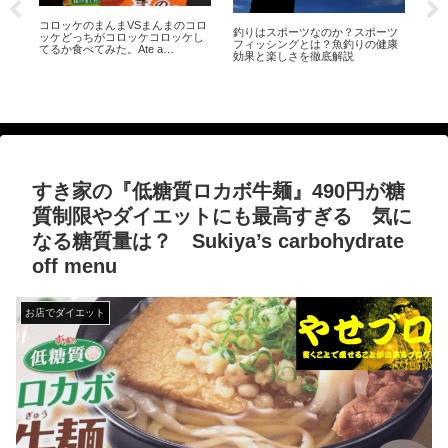
コロッケのまんまVSまんまのコロ
サイゼリヤ
釣りはスポーツなのか？スポーツ
ッケどっちがコロッケコロッケし
オリーブオ
フィッシングとは？魚釣りの健康
てるか食べてみた。Ate a
が少ない
効果と楽しさを徹底解説
croquette snack
Extra virgin 
すき家の『低糖質ロカボ牛麺』490円が糖
質制限やダイエットにも最高すぎる 気に
なる糖質量は？ Sukiya’s carbohydrate
off menu
お店でダイエット