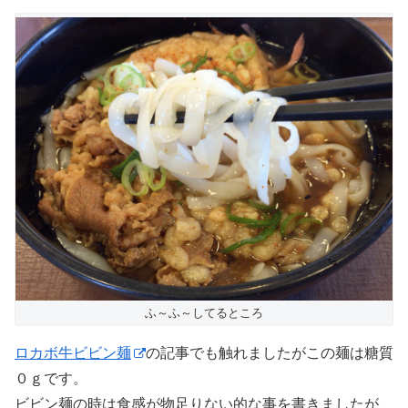
ふ～ふ～してるところ
ロカボ牛ビビン麺
の記事でも触れましたがこの麺は糖質
０ｇです。
ビビン麺の時は食感が物足りない的な事を書きましたが、