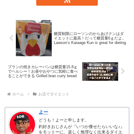
糖質制限にローソンのからあげクンはダ
イエットに最高！だって糖質量6ｇだよ。
Lawson’s Karaage Kun is great for dieting
ブランの焼きカレーパンは糖質量15.8ｇ
でヘルシー！お昼やおやつに気軽に食べ
ることができる Grilled bran curry bread
ホーム
お店でダイエット
よー
どうも！よーと申します。
釣好きおじさんが『いつか痩せたらいいな♪』
をモットーに、楽しく無理なく出来るダイエ