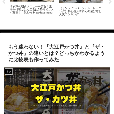
すき家の朝食メニューを実食！玉
す
【オンラインパーソナルトレーニ
【
子かけ朝ごはん定食は250円でコス
ド
ング】初心者おすすめの選び方と
いる
パ最高！ Sukiya breakfast menu
人気ランキング
ムジ
説
もう迷わない！『大江戸かつ丼』と『ザ・
かつ丼』の違いとは？どっちかわかるよう
に比較表も作ってみた
ネタ