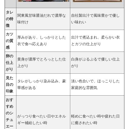
タレ
関東風甘味醤油だれで濃厚な
自社製出汁で風味豊かで優し
の特
味付け
い味わい
徴
カツ
厚みがあり、しっかりとした
出汁で煮込まれ、柔らかい衣
の質
衣で食べ応えあり
とカツの仕上がり
感
卵の
黄身が濃厚でとろっとした仕
白身がぷるぷるで優しい仕上
仕上
上がり
がり
がり
見た
タレがしっかり染み込み、豪
淡い色合いで、ほっこりした
目の
華感がある
家庭的な雰囲気
印象
おす
すめ
のシ
がっつり食べたい日やエネル
軽めに食べたい時や疲れた日
チュ
ギー補給したい時
に癒されたい時
エー