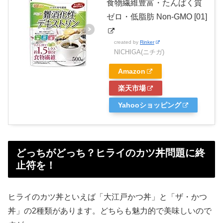
食物繊維豊富・たんぱく質
ゼロ・低脂肪 Non-GMO [01]
created by
Rinker
NICHIGA(ニチガ)
Amazon
楽天市場
Yahooショッピング
どっちがどっち？ヒライのカツ丼問題に終
止符を！
ヒライのカツ丼といえば「大江戸かつ丼」と「ザ・かつ
丼」の2種類があります。どちらも魅力的で美味しいので