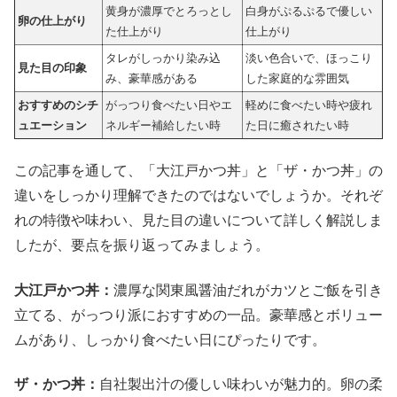
黄身が濃厚でとろっとし
白身がぷるぷるで優しい
卵の仕上がり
た仕上がり
仕上がり
タレがしっかり染み込
淡い色合いで、ほっこり
見た目の印象
み、豪華感がある
した家庭的な雰囲気
おすすめのシチ
がっつり食べたい日やエ
軽めに食べたい時や疲れ
ュエーション
ネルギー補給したい時
た日に癒されたい時
この記事を通して、「大江戸かつ丼」と「ザ・かつ丼」の
違いをしっかり理解できたのではないでしょうか。それぞ
れの特徴や味わい、見た目の違いについて詳しく解説しま
したが、要点を振り返ってみましょう。
大江戸かつ丼：
濃厚な関東風醤油だれがカツとご飯を引き
立てる、がっつり派におすすめの一品。豪華感とボリュー
ムがあり、しっかり食べたい日にぴったりです。
ザ・かつ丼：
自社製出汁の優しい味わいが魅力的。卵の柔