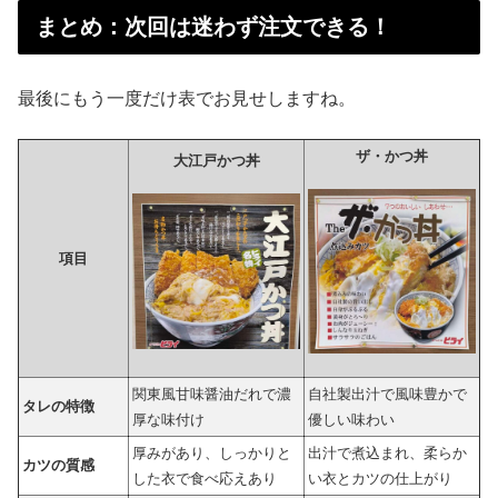
まとめ：次回は迷わず注文できる！
最後にもう一度だけ表でお見せしますね。
ザ・かつ丼
大江戸かつ丼
項目
関東風甘味醤油だれで濃
自社製出汁で風味豊かで
タレの特徴
厚な味付け
優しい味わい
厚みがあり、しっかりと
出汁で煮込まれ、柔らか
カツの質感
した衣で食べ応えあり
い衣とカツの仕上がり